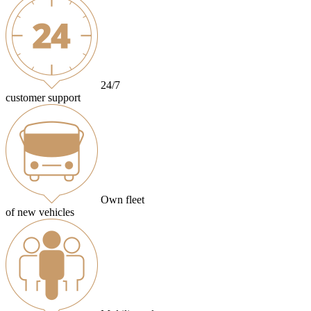
24/7
customer support
Own fleet
of new vehicles