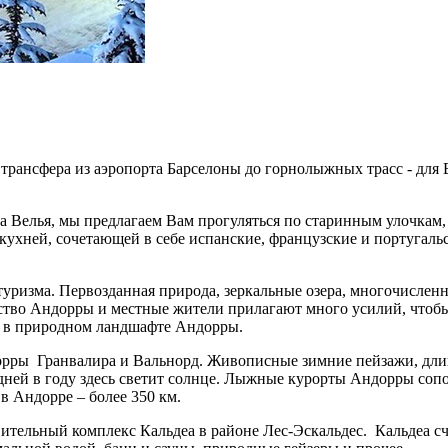
рансфера из аэропорта Барселоны до горнолыжных трасс - для 
а Велья, мы предлагаем Вам прогуляться по старинным улочкам,
кухней, сочетающей в себе испанские, французские и португаль
уризма. Первозданная природа, зеркальные озера, многочисленн
ство Андорры и местные жители прилагают много усилий, чтоб
а в природном ландшафте Андорры.
ры Гранвалира и Вальнорд. Живописные зимние пейзажи, длинн
ней в году здесь светит солнце. Лыжные курорты Андорры соп
 Андорре – более 350 км.
вительный комплекс Кальдеа в районе Лес-Эскальдес. Кальдеа 