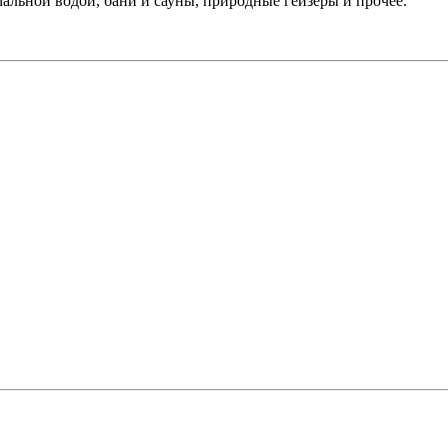
альной водой, бани и сауны, природные гейзеры и прочее.