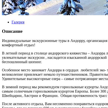
Галерея
Описание
Индивидуальные экскурсионные туры в Андорру, организация т
комфортный отдых!
В летний период в столице андоррского княжества – Андорра л
увлекательные экскурсии , насладится изысканной андоррской 
беспошлинный шопинг.
Особенное место занимает Андорра в сердцах любителей эко- т
великолепие привлекает немало путешественников. Правитель
Удивительные высокогорные озера – самые потрясающие мест
В зимний период мы рекомендуем горнолыжные курорты Андор
самым солнечным горнолыжным курортом Европы. Более 300 д
Швейцарии, Австрии и Франции. Общая протяженность трасс в
После активного отдыха, Вам несомненно понравиться оздоро