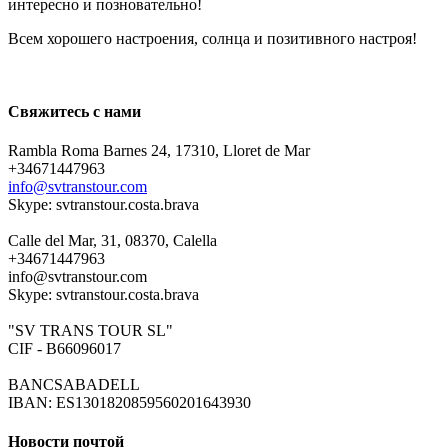
интересно и позновательно!
Всем хорошего настроения, солнца и позитивного настроя!
Свяжитесь с нами
Rambla Roma Barnes 24, 17310, Lloret de Mar
+34671447963
info@svtranstour.com
Skype: svtranstour.costa.brava
Calle del Mar, 31, 08370, Calella
+34671447963
info@svtranstour.com
Skype: svtranstour.costa.brava
"SV TRANS TOUR SL"
CIF - B66096017
BANCSABADELL
IBAN: ES1301820859560201643930
Новости почтой